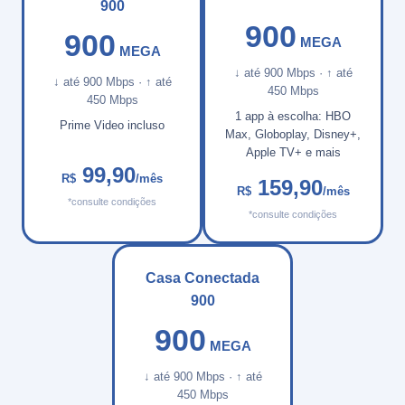
900
900
900
MEGA
MEGA
↓ até 900 Mbps · ↑ até
↓ até 900 Mbps · ↑ até
450 Mbps
450 Mbps
1 app à escolha: HBO
Prime Video incluso
Max, Globoplay, Disney+,
Apple TV+ e mais
99,90
R$
/mês
159,90
R$
/mês
*consulte condições
*consulte condições
Casa Conectada
900
900
MEGA
↓ até 900 Mbps · ↑ até
450 Mbps