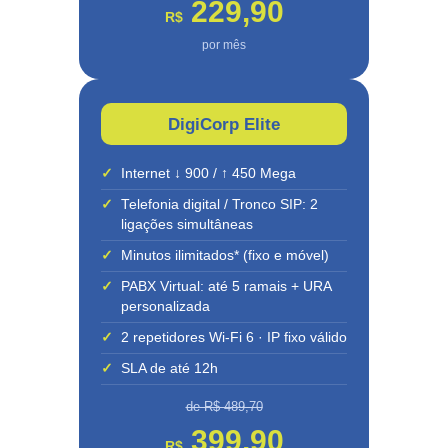
229,90
R$
por mês
DigiCorp Elite
✓
Internet ↓ 900 / ↑ 450 Mega
✓
Telefonia digital / Tronco SIP: 2
ligações simultâneas
✓
Minutos ilimitados* (fixo e móvel)
✓
PABX Virtual: até 5 ramais + URA
personalizada
✓
2 repetidores Wi-Fi 6 · IP fixo válido
✓
SLA de até 12h
de R$ 489,70
399,90
R$