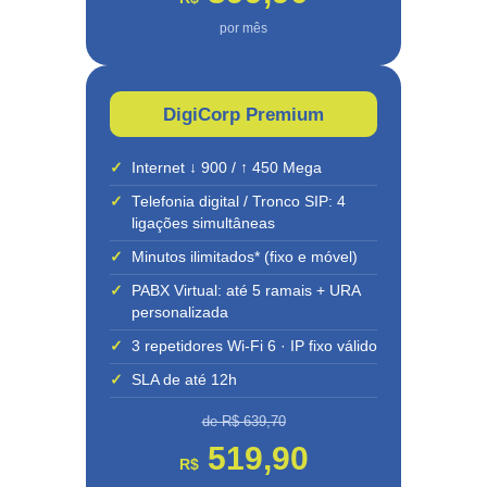
por mês
DigiCorp Premium
✓
Internet ↓ 900 / ↑ 450 Mega
✓
Telefonia digital / Tronco SIP: 4
ligações simultâneas
✓
Minutos ilimitados* (fixo e móvel)
✓
PABX Virtual: até 5 ramais + URA
personalizada
✓
3 repetidores Wi-Fi 6 · IP fixo válido
✓
SLA de até 12h
de R$ 639,70
519,90
R$