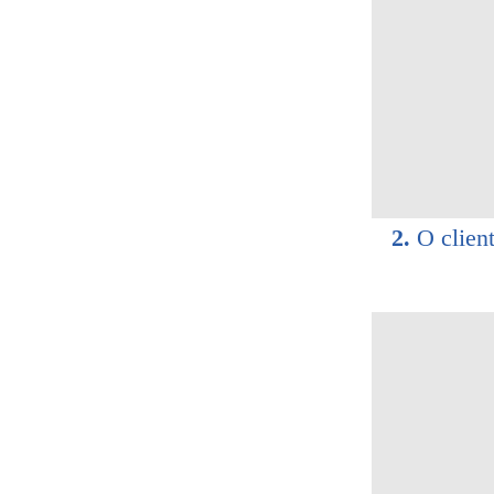
2.
O client